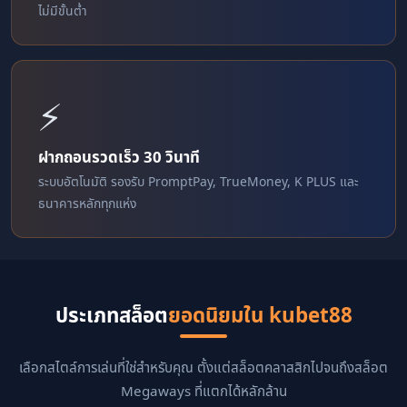
ไม่มีขั้นต่ำ
⚡
ฝากถอนรวดเร็ว 30 วินาที
ระบบอัตโนมัติ รองรับ PromptPay, TrueMoney, K PLUS และ
ธนาคารหลักทุกแห่ง
ประเภทสล็อต
ยอดนิยมใน kubet88
เลือกสไตล์การเล่นที่ใช่สำหรับคุณ ตั้งแต่สล็อตคลาสสิกไปจนถึงสล็อต
Megaways ที่แตกได้หลักล้าน