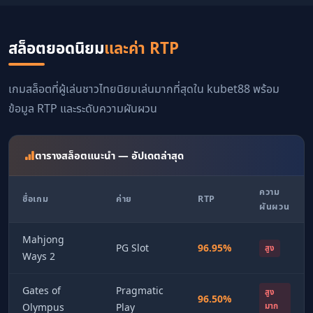
สล็อตยอดนิยม
และค่า RTP
เกมสล็อตที่ผู้เล่นชาวไทยนิยมเล่นมากที่สุดใน kubet88 พร้อม
ข้อมูล RTP และระดับความผันผวน
ตารางสล็อตแนะนำ — อัปเดตล่าสุด
ความ
ชื่อเกม
ค่าย
RTP
ผันผวน
Mahjong
PG Slot
96.95%
สูง
Ways 2
Gates of
Pragmatic
สูง
96.50%
มาก
Olympus
Play