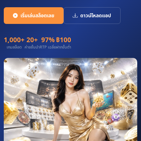
เริ่มเล่นสล็อตเลย
ดาวน์โหลดแอป
1,000+
20+
97%
฿100
เกมสล็อต
ค่ายชั้นนำ
RTP เฉลี่ย
ฝากขั้นต่ำ