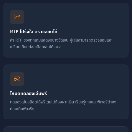
RTP โปร่งใส ตรวจสอบได้
ค่า RTP ของทุกเกมแสดงอย่างชัดเจน ผู้เล่นสามารถตรวจสอบและ
เปรียบเทียบก่อนเลือกเล่นได้เสมอ
โหมดทดลองเล่นฟรี
ทดลองเล่นสล็อตได้ฟรีโดยไม่ต้องฝากเงิน เรียนรู้เกมและฟีเจอร์ต่างๆ
ก่อนเดิมพันจริง