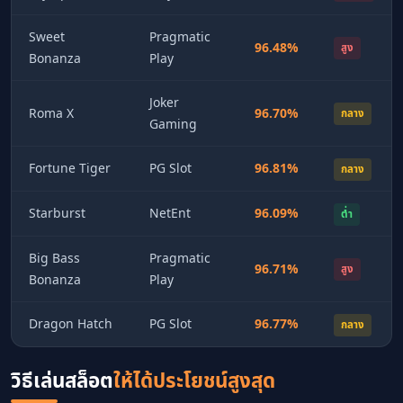
Sweet
Pragmatic
96.48%
สูง
Bonanza
Play
Joker
Roma X
96.70%
กลาง
Gaming
Fortune Tiger
PG Slot
96.81%
กลาง
Starburst
NetEnt
96.09%
ต่ำ
Big Bass
Pragmatic
96.71%
สูง
Bonanza
Play
Dragon Hatch
PG Slot
96.77%
กลาง
วิธีเล่นสล็อต
ให้ได้ประโยชน์สูงสุด