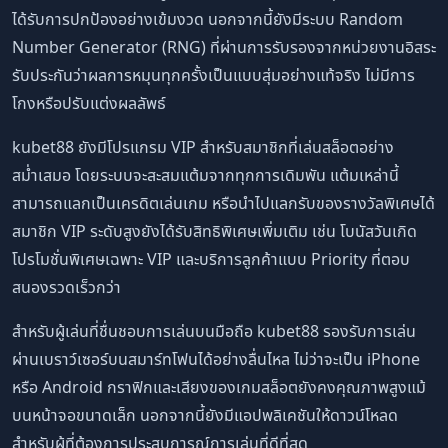
ได้รับการปกป้องอย่างเข้มงวด นอกจากนี้ยังมีระบบ Random
Number Generator (RNG) ที่ผ่านการรับรองจากหน่วยงานอิสระ
รับประกันว่าผลการหมุนทุกครั้งเป็นแบบสุ่มอย่างแท้จริง ไม่มีการ
โกงหรือปรับแต่งผลลัพธ์
kubet88 ยังมีโปรแกรม VIP สำหรับสมาชิกที่เล่นสล็อตอย่าง
สม่ำเสมอ โดยระบบจะสะสมแต้มจากทุกการเดิมพัน แต้มเหล่านี้
สามารถแลกเป็นเครดิตเล่นเกม หรือนำไปแลกรับของรางวัลพิเศษได้
สมาชิก VIP ระดับสูงยังได้รับสิทธิพิเศษเพิ่มเติม เช่น โบนัสวันเกิด
โปรโมชั่นพิเศษเฉพาะ VIP และบริการลูกค้าแบบ Priority ที่ตอบ
สนองรวดเร็วกว่า
สำหรับผู้เล่นที่ชื่นชอบการเล่นบนมือถือ kubet88 รองรับการเล่น
ผ่านเบราว์เซอร์บนสมาร์ทโฟนได้อย่างลื่นไหล ไม่ว่าจะเป็น iPhone
หรือ Android กราฟิกและเสียงของเกมสล็อตยังคงคุณภาพสูงแม้
บนหน้าจอขนาดเล็ก นอกจากนี้ยังมีแอปพลิเคชันให้ดาวน์โหลด
สำหรับผู้ที่ต้องการประสบการณ์การเล่นที่ดีที่สุด