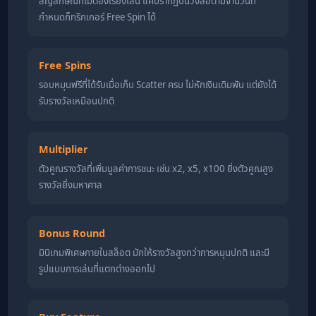
สัญลักษณ์ที่ไม่ต้องเรียงเส้น แค่ปรากฏบนวงล้อตามจำนวนที่
กำหนดก็ทริกเกอร์ Free Spin ได้
Free Spins
รอบหมุนฟรีที่ได้รับเมื่อเก็บ Scatter ครบ ไม่หักเงินเดิมพัน แต่ยังได้
รับรางวัลเหมือนปกติ
Multiplier
ตัวคูณรางวัลที่เพิ่มมูลค่าการชนะ เช่น x2, x5, x100 ยิ่งตัวคูณสูง
รางวัลยิ่งมหาศาล
Bonus Round
มินิเกมพิเศษภายในสล็อต มักให้รางวัลสูงกว่าการหมุนปกติ และมี
รูปแบบการเล่นที่แตกต่างออกไป