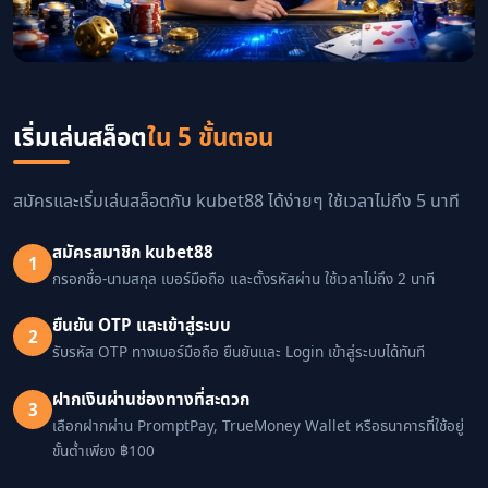
เริ่มเล่นสล็อต
ใน 5 ขั้นตอน
สมัครและเริ่มเล่นสล็อตกับ kubet88 ได้ง่ายๆ ใช้เวลาไม่ถึง 5 นาที
สมัครสมาชิก kubet88
1
กรอกชื่อ-นามสกุล เบอร์มือถือ และตั้งรหัสผ่าน ใช้เวลาไม่ถึง 2 นาที
ยืนยัน OTP และเข้าสู่ระบบ
2
รับรหัส OTP ทางเบอร์มือถือ ยืนยันและ Login เข้าสู่ระบบได้ทันที
ฝากเงินผ่านช่องทางที่สะดวก
3
เลือกฝากผ่าน PromptPay, TrueMoney Wallet หรือธนาคารที่ใช้อยู่
ขั้นต่ำเพียง ฿100