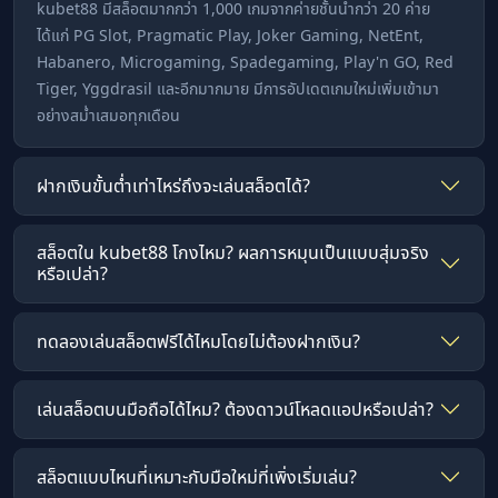
kubet88 มีสล็อตมากกว่า 1,000 เกมจากค่ายชั้นนำกว่า 20 ค่าย
ได้แก่ PG Slot, Pragmatic Play, Joker Gaming, NetEnt,
Habanero, Microgaming, Spadegaming, Play'n GO, Red
Tiger, Yggdrasil และอีกมากมาย มีการอัปเดตเกมใหม่เพิ่มเข้ามา
อย่างสม่ำเสมอทุกเดือน
ฝากเงินขั้นต่ำเท่าไหร่ถึงจะเล่นสล็อตได้?
สล็อตใน kubet88 โกงไหม? ผลการหมุนเป็นแบบสุ่มจริง
หรือเปล่า?
ทดลองเล่นสล็อตฟรีได้ไหมโดยไม่ต้องฝากเงิน?
เล่นสล็อตบนมือถือได้ไหม? ต้องดาวน์โหลดแอปหรือเปล่า?
สล็อตแบบไหนที่เหมาะกับมือใหม่ที่เพิ่งเริ่มเล่น?