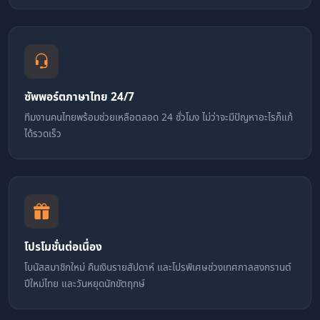
ซัพพอร์ตภาษาไทย 24/7
ทีมงานคนไทยพร้อมช่วยเหลือตลอด 24 ชั่วโมง ไม่ว่าจะมีปัญหาอะไรก็แก้
ได้รวดเร็ว
โปรโมชั่นต่อเนื่อง
โบนัสสมาชิกใหม่ คืนเงินรายสัปดาห์ และโปรพิเศษช่วงเทศกาลสงกรานต์
ปีใหม่ไทย และวันหยุดนักขัตฤกษ์