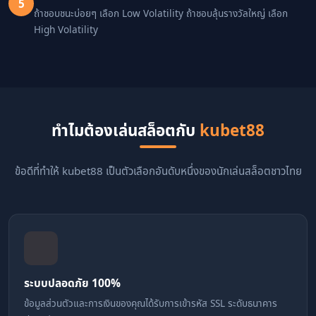
5
ถ้าชอบชนะบ่อยๆ เลือก Low Volatility ถ้าชอบลุ้นรางวัลใหญ่ เลือก
High Volatility
ทำไมต้องเล่นสล็อตกับ
kubet88
ข้อดีที่ทำให้ kubet88 เป็นตัวเลือกอันดับหนึ่งของนักเล่นสล็อตชาวไทย
ระบบปลอดภัย 100%
ข้อมูลส่วนตัวและการเงินของคุณได้รับการเข้ารหัส SSL ระดับธนาคาร