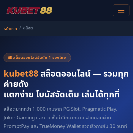
สล็อต
หน้าแรก
🎰 สล็อตออนไลน์อันดับ 1 ของไทย
kubet88
สล็อตออนไลน์ — รวมทุก
ค่ายดัง
แตกง่าย โบนัสจัดเต็ม เล่นได้ทุกที่
สล็อตมากกว่า 1,000 เกมจาก PG Slot, Pragmatic Play,
Joker Gaming และค่ายชั้นนำอีกมากมาย ฝากถอนผ่าน
PromptPay และ TrueMoney Wallet รวดเร็วภายใน 30 วินาที