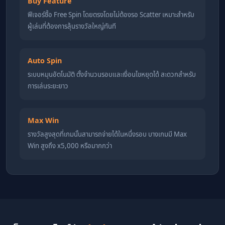
Buy Feature
ฟีเจอร์ซื้อ Free Spin โดยตรงโดยไม่ต้องรอ Scatter เหมาะสำหรับ
ผู้เล่นที่ต้องการลุ้นรางวัลใหญ่ทันที
Auto Spin
ระบบหมุนอัตโนมัติ ตั้งจำนวนรอบและเงื่อนไขหยุดได้ สะดวกสำหรับ
การเล่นระยะยาว
Max Win
รางวัลสูงสุดที่เกมนั้นสามารถจ่ายได้ในหนึ่งรอบ บางเกมมี Max
Win สูงถึง x5,000 หรือมากกว่า