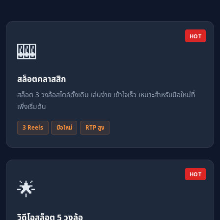
HOT
🎰
สล็อตคลาสสิก
สล็อต 3 วงล้อสไตล์ดั้งเดิม เล่นง่าย เข้าใจเร็ว เหมาะสำหรับมือใหม่ที่
เพิ่งเริ่มต้น
3 Reels
มือใหม่
RTP สูง
HOT
🌟
วิดีโอสล็อต 5 วงล้อ