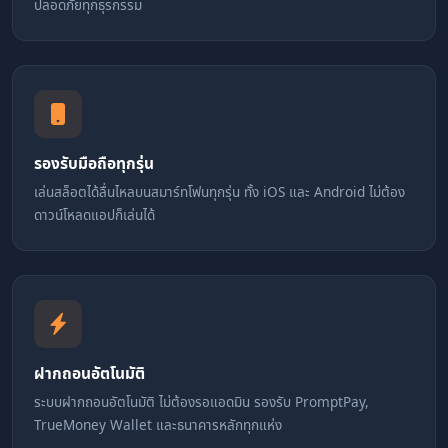
ปลอดภัยทุกธุรกรรม
รองรับมือถือทุกรุ่น
เล่นสล็อตได้ลื่นไหลบนสมาร์ทโฟนทุกรุ่น ทั้ง iOS และ Android ไม่ต้อง
ดาวน์โหลดแอปก็เล่นได้
ฝากถอนอัตโนมัติ
ระบบฝากถอนอัตโนมัติ ไม่ต้องรอแอดมิน รองรับ PromptPay,
TrueMoney Wallet และธนาคารหลักทุกแห่ง