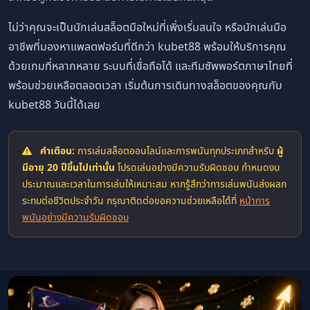
ไม่ว่าคุณจะเป็นนักเล่นสล็อตมือใหม่ที่เพิ่งเริ่มสนใจ หรือนักเล่นมือ
อาชีพที่มองหาแพลตฟอร์มที่ดีกว่า kubet88 พร้อมให้บริการคุณ
ด้วยเกมที่หลากหลาย ระบบที่เชื่อถือได้ และทีมซัพพอร์ตภาษาไทยที่
พร้อมช่วยเหลือตลอดเวลา เริ่มต้นการเดินทางสล็อตของคุณกับ
kubet88 วันนี้ได้เลย
คำเตือน:
การเล่นสล็อตออนไลน์และการพนันทุกประเภทสำหรับ
ผู้
มีอายุ 20 ปีขึ้นไปเท่านั้น
โปรดเล่นอย่างมีความรับผิดชอบ กำหนดงบ
ประมาณและเวลาในการเล่นให้เหมาะสม หากรู้สึกว่าการเล่นพนันส่งผลก
ระทบต่อชีวิตประจำวัน กรุณาติดต่อขอความช่วยเหลือได้ที่
หน้าการ
พนันอย่างมีความรับผิดชอบ