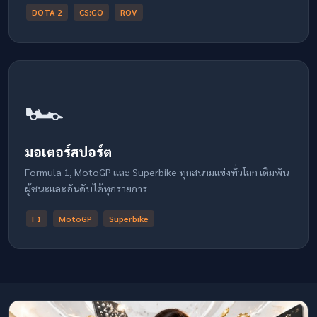
DOTA 2
CS:GO
ROV
🏎️
มอเตอร์สปอร์ต
Formula 1, MotoGP และ Superbike ทุกสนามแข่งทั่วโลก เดิมพัน
ผู้ชนะและอันดับได้ทุกรายการ
F1
MotoGP
Superbike