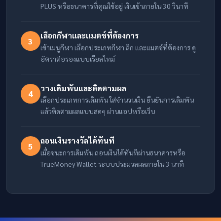
PLUS หรือธนาคารที่คุณใช้อยู่ เงินเข้าภายใน 30 วินาที
เลือกกีฬาและแมตช์ที่ต้องการ
3
เข้าเมนูกีฬา เลือกประเภทกีฬา ลีก และแมตช์ที่ต้องการ ดู
อัตราต่อรองแบบเรียลไทม์
วางเดิมพันและติดตามผล
4
เลือกประเภทการเดิมพัน ใส่จำนวนเงิน ยืนยันการเดิมพัน
แล้วติดตามผลแบบสดๆ ผ่านแอปหรือเว็บ
ถอนเงินรางวัลได้ทันที
5
เมื่อชนะการเดิมพัน ถอนเงินได้ทันทีผ่านธนาคารหรือ
TrueMoney Wallet ระบบประมวลผลภายใน 3 นาที