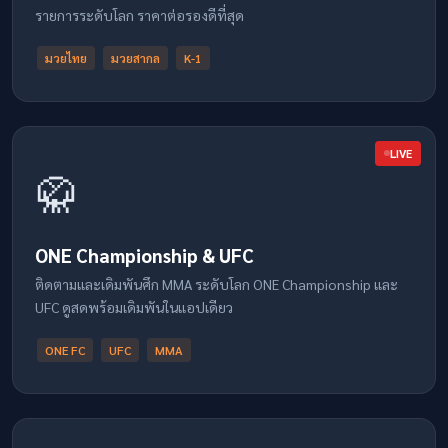
รายการระดับโลก ราคาต่อรองดีที่สุด
มวยไทย
มวยสากล
K-1
LIVE
🥋
ONE Championship & UFC
ติดตามและเดิมพันศึก MMA ระดับโลก ONE Championship และ
UFC ดูสดพร้อมเดิมพันในแอปเดียว
ONE FC
UFC
MMA