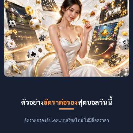
ตัวอย่าง
อัตราต่อรอง
ฟุตบอลวันนี้
อัตราต่อรองอัปเดตแบบเรียลไทม์ ไม่มีล็อคราคา