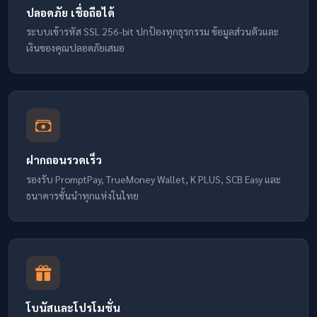
ปลอดภัย เชื่อถือได้
ระบบเข้ารหัส SSL 256-bit ปกป้องทุกธุรกรรม ข้อมูลส่วนตัวและ
เงินของคุณปลอดภัยเสมอ
ฝากถอนรวดเร็ว
รองรับ PromptPay, TrueMoney Wallet, K PLUS, SCB Easy และ
ธนาคารชั้นนำทุกแห่งในไทย
โบนัสและโปรโมชั่น