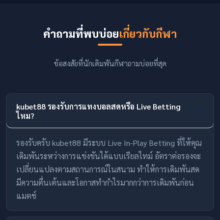
คำถามที่พบบ่อย
เกี่ยวกับกีฬา
ข้อสงสัยที่นักเดิมพันกีฬาถามบ่อยที่สุด
kubet88 รองรับการแทงบอลสดหรือ Live Betting
ไหม?
รองรับครับ kubet88 มีระบบ Live In-Play Betting ที่ให้คุณ
เดิมพันระหว่างการแข่งขันได้แบบเรียลไทม์ อัตราต่อรองจะ
เปลี่ยนแปลงตามสถานการณ์ในสนาม ทำให้การเดิมพันสด
มีความตื่นเต้นและโอกาสทำกำไรมากกว่าการเดิมพันก่อน
แมตช์