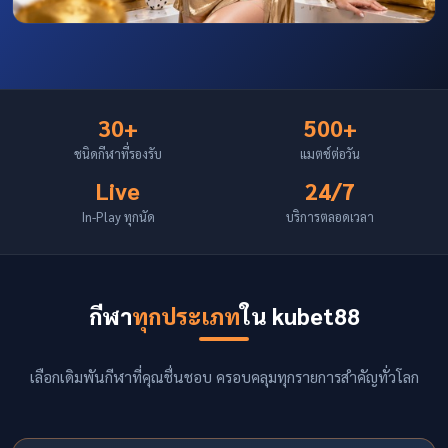
30+
500+
ชนิดกีฬาที่รองรับ
แมตช์ต่อวัน
Live
24/7
In-Play ทุกนัด
บริการตลอดเวลา
กีฬา
ทุกประเภท
ใน kubet88
เลือกเดิมพันกีฬาที่คุณชื่นชอบ ครอบคลุมทุกรายการสำคัญทั่วโลก