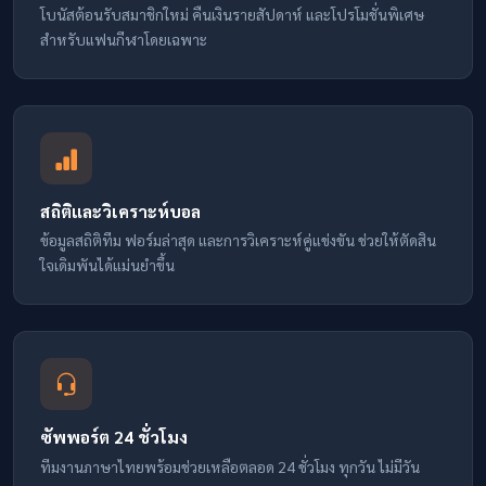
โบนัสต้อนรับสมาชิกใหม่ คืนเงินรายสัปดาห์ และโปรโมชั่นพิเศษ
สำหรับแฟนกีฬาโดยเฉพาะ
สถิติและวิเคราะห์บอล
ข้อมูลสถิติทีม ฟอร์มล่าสุด และการวิเคราะห์คู่แข่งขัน ช่วยให้ตัดสิน
ใจเดิมพันได้แม่นยำขึ้น
ซัพพอร์ต 24 ชั่วโมง
ทีมงานภาษาไทยพร้อมช่วยเหลือตลอด 24 ชั่วโมง ทุกวัน ไม่มีวัน