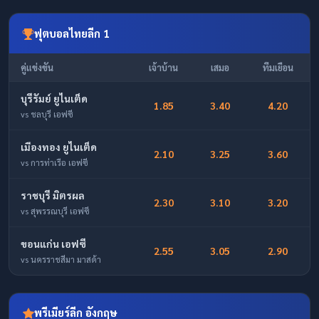
ฟุตบอลไทยลีก 1
คู่แข่งขัน
เจ้าบ้าน
เสมอ
ทีมเยือน
บุรีรัมย์ ยูไนเต็ด
1.85
3.40
4.20
vs ชลบุรี เอฟซี
เมืองทอง ยูไนเต็ด
2.10
3.25
3.60
vs การท่าเรือ เอฟซี
ราชบุรี มิตรผล
2.30
3.10
3.20
vs สุพรรณบุรี เอฟซี
ขอนแก่น เอฟซี
2.55
3.05
2.90
vs นครราชสีมา มาสด้า
พรีเมียร์ลีก อังกฤษ