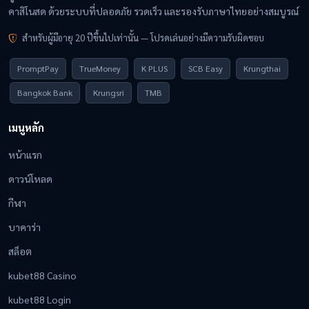
คาสิโนสด ด้วยระบบที่ปลอดภัย รวดเร็ว และรองรับภาษาไทยอย่างสมบูรณ์
สำหรับผู้มีอายุ 20 ปีขึ้นไปเท่านั้น — โปรดเล่นอย่างมีความรับผิดชอบ
PromptPay
TrueMoney
K PLUS
SCB Easy
Krungthai
Bangkok Bank
Krungsri
TMB
เมนูหลัก
หน้าแรก
ดาวน์โหลด
กีฬา
บาคาร่า
สล็อต
kubet88 Casino
kubet88 Login