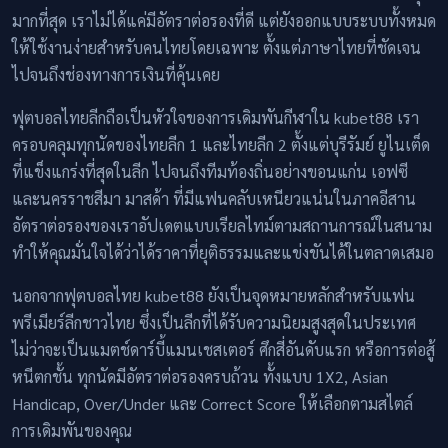
มากที่สุด เราไม่ได้แค่มีอัตราต่อรองที่ดี แต่ยังออกแบบระบบทั้งหมด
ให้ใช้งานง่ายสำหรับคนไทยโดยเฉพาะ ตั้งแต่ภาษาไทยที่ชัดเจน
ไปจนถึงช่องทางการเงินที่คุ้นเคย
ฟุตบอลไทยลีกถือเป็นหัวใจของการเดิมพันกีฬาใน kubet88 เรา
ครอบคลุมทุกนัดของไทยลีก 1 และไทยลีก 2 ตั้งแต่บุรีรัมย์ ยูไนเต็ด
ที่แข็งแกร่งที่สุดในลีก ไปจนถึงทีมท้องถิ่นอย่างขอนแก่น เอฟซี
และนครราชสีมา มาสด้า ที่มีแฟนคลับเหนียวแน่นในภาคอีสาน
อัตราต่อรองของเราอัปเดตแบบเรียลไทม์ตามสถานการณ์ในสนาม
ทำให้คุณมั่นใจได้ว่าได้ราคาที่ยุติธรรมและแข่งขันได้ในตลาดเสมอ
นอกจากฟุตบอลไทย kubet88 ยังเป็นจุดหมายหลักสำหรับแฟน
พรีเมียร์ลีกชาวไทย ซึ่งเป็นลีกที่ได้รับความนิยมสูงสุดในประเทศ
ไม่ว่าจะเป็นแมตช์ดาร์บี้แมนเชสเตอร์ ศึกสี่อันดับแรก หรือการต่อสู้
หนีตกชั้น ทุกนัดมีอัตราต่อรองครบถ้วน ทั้งแบบ 1X2, Asian
Handicap, Over/Under และ Correct Score ให้เลือกตามสไตล์
การเดิมพันของคุณ